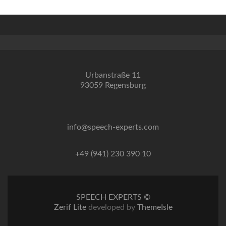
Urbanstraße 11
93059 Regensburg
info@speech-experts.com
+49 (941) 230 390 10
SPEECH EXPERTS ©
Zerif Lite
developed by
ThemeIsle